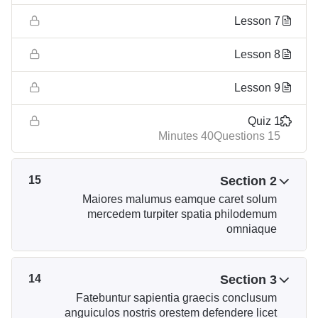
Lesson 7
Lesson 8
Lesson 9
Quiz 1
40 Minutes
15 Questions
15
Section 2
Maiores malumus eamque caret solum
mercedem turpiter spatia philodemum
omniaque
14
Section 3
Fatebuntur sapientia graecis conclusum
anguiculos nostris orestem defendere licet