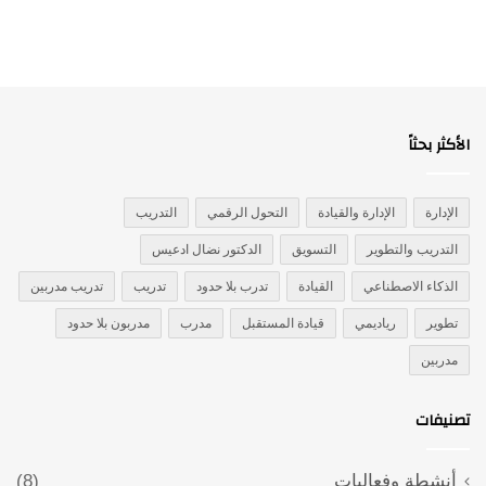
الأكثر بحثاً
الإدارة
الإدارة والقيادة
التحول الرقمي
التدريب
التدريب والتطوير
التسويق
الدكتور نضال ادعيس
الذكاء الاصطناعي
القيادة
تدرب بلا حدود
تدريب
تدريب مدربين
تطوير
رياديمي
قيادة المستقبل
مدرب
مدربون بلا حدود
مدربين
تصنيفات
أنشطة وفعاليات
(8)