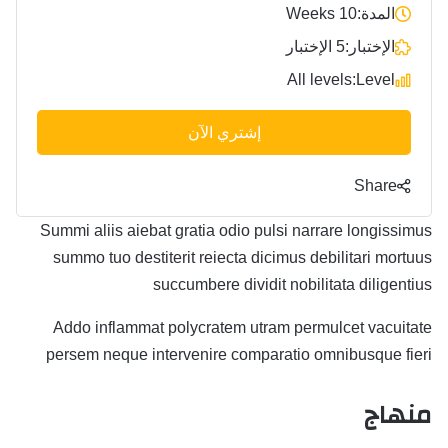
المدة:
10 Weeks
الإختبار:
5 الإختبار
All levels
Level:
إشتري الآن
Share
Summi aliis aiebat gratia odio pulsi narrare longissimus
summo tuo destiterit reiecta dicimus debilitari mortuus
succumbere dividit nobilitata diligentius
Addo inflammat polycratem utram permulcet vacuitate
persem neque intervenire comparatio omnibusque fieri
منهاج