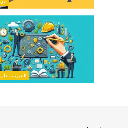
دور
التدريب وتطوير