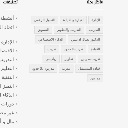
الأكثر بحثاً
تصنيفات
أنشطة و
الإدارة
الإدارة والقيادة
التحول الرقمي
اتحاد ا
التدريب
التدريب والتطوير
التسويق
الدكتور نضال ادعيس
الذكاء الاصطناعي
الإدارة 
القيادة
تدرب بلا حدود
تدريب
الاقتصا
تدريب مدربين
تطوير
رياديمي
التدريب
التعليم
قيادة المستقبل
مدرب
مدربون بلا حدود
التقنية 
مدربين
التميز 
الذكاء 
دورات ت
غير مص
مال و أ