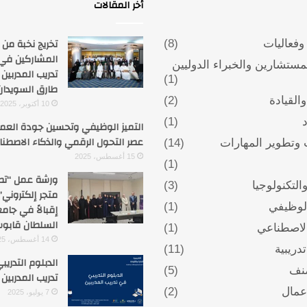
أخر المقالات
تخريج نخبة من
فعاليات
(8)
المشاركين في
لمستشارين والخبراء الدوليين
تدريب المدربين 
(1)
طارق السويدان
والقيادة
(2)
10 أكتوبر، 2025
د
(1)
التميز الوظيفي وتحسين جودة الع
عصر التحول الرقمي والذكاء الاصطن
 وتطوير المهارات
(14)
15 أغسطس، 2025
(1)
ورشة عمل “تص
والتكنولوجيا
(3)
متجر إلكتروني”
الوظيفي
(1)
إقبالاً في جام
السلطان قابو
الاصطناعي
(1)
14 أغسطس، 2025
دريبية
(11)
الدبلوم التدري
نف
(5)
تدريب المدربين TOT
عمال
(2)
7 يوليو، 2025