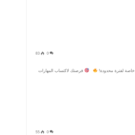
83
0
صة لفترة محدودة!
فرصتك لاكتساب المهارات
55
0