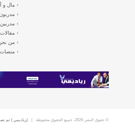
مال و أ
مدربون 
مدربين
مقالات 
من نحن
منصات 
© حقوق النشر 2026، جميع الحقوق محفوظة |
(رياديمي ) تم تص