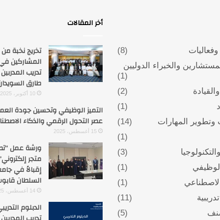
أخر المقالات
تخريج نخبة من
فعاليات
(8)
المشاركين في
لمستشارين والخبراء الدوليين
تدريب المدربين 
(1)
طارق السويدان
والقيادة
(2)
10 أكتوبر، 2025
د
(1)
التميز الوظيفي وتحسين جودة الع
عصر التحول الرقمي والذكاء الاصطن
 وتطوير المهارات
(14)
15 أغسطس، 2025
(1)
ورشة عمل “تص
والتكنولوجيا
(3)
متجر إلكتروني”
الوظيفي
(1)
إقبالاً في جام
السلطان قابو
الاصطناعي
(1)
14 أغسطس، 2025
دريبية
(11)
الدبلوم التدري
نف
(5)
تدريب المدربين TOT