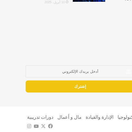
10 أبريل، 2025
خل
يدك
إلكتروني
كنولوجيا
الإدارة والقيادة
مال و أعمال
دورات تدريبية
‫X
فيسبوك
‫YouTube
انستقرام