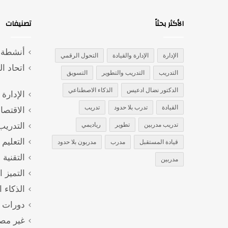
الأكثر بحثاً
تصنيفات
أنشطة و
الإدارة
الإدارة والقيادة
التحول الرقمي
اتحاد ا
التدريب
التدريب والتطوير
التسويق
الدكتور نضال ادعيس
الذكاء الاصطناعي
الإدارة 
القيادة
تدرب بلا حدود
تدريب
الاقتصا
تدريب مدربين
تطوير
رياديمي
التدريب
التعليم
قيادة المستقبل
مدرب
مدربون بلا حدود
التقنية 
مدربين
التميز 
الذكاء 
دورات ت
غير مص